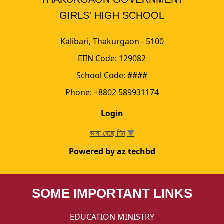
GIRLS' HIGH SCHOOL
Kalibari, Thakurgaon - 5100
EIIN Code: 129082
School Code: ####
Phone:
+8802 589931174
Login
ভাষা বেছে নিন
▼
Powered by az techbd
SOME IMPORTANT LINKS
EDUCATION MINISTRY