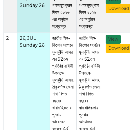
Sunday 26
গণঅভ্যুথ্থান
গণঅভ্যুথ্থান
Download
দিবস ২০২৬
দিবস ২০২৬
এর অনুষ্ঠান
এর অনুষ্ঠান
সংক্রান্ত
সংক্রান্ত
2
26, JUL
জাতীয় শিশু-
জাতীয় শিশু-
View
Sunday 26
কিশোর সংগঠন
কিশোর সংগঠন
Download
ফুলকুঁড়ি আসর
ফুলকুঁড়ি আসর
এর 52তম
এর 52তম
প্রতিষ্ঠা বার্ষিকী
প্রতিষ্ঠা বার্ষিকী
উপলক্ষে
উপলক্ষে
ফুলকুঁড়ি আসর,
ফুলকুঁড়ি আসর,
ঠাকুরগাঁও জেলা
ঠাকুরগাঁও জেলা
শাখা বিগত
শাখা বিগত
বছরের
বছরের
ধারাবাহিকতায়
ধারাবাহিকতায়
পুনরায়
পুনরায়
আয়োজন
আয়োজন
করেছে 4র্থ
করেছে 4র্থ