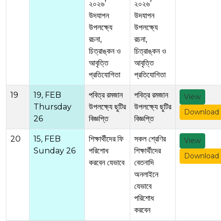
২০২৬’
২০২৬’
উদযাপন
উদযাপন
উপলক্ষ্যে
উপলক্ষ্যে
রচনা,
রচনা,
চিত্রাঙ্কন ও
চিত্রাঙ্কন ও
আবৃত্তি
আবৃত্তি
প্রতিযোগিতা
প্রতিযোগিতা
19
19, FEB
পবিত্র রমজান
পবিত্র রমজান
View
Thursday
উপলক্ষ্যে ছুটির
উপলক্ষ্যে ছুটির
Download
26
বিজ্ঞপ্তি
বিজ্ঞপ্তি
20
15, FEB
শিক্ষার্থীদের ফি
সকল শ্রেণির
View
Sunday 26
পরিশোধ
শিক্ষার্থীদের
Download
করবেন যেভাবে
বেতনাদি
অনলাইনে
যেভাবে
পরিশোধ
করবেন