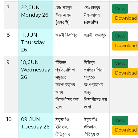
7
22, JUN
মোঃ মাহবুব-
মোঃ মাহবুব-
View
Monday 26
উল-আলম
উল-আলম
Download
(এনওসি)
(এনওসি)
8
11, JUN
জরুরী বিজ্ঞপ্তি
জরুরী বিজ্ঞপ্তি
View
Thursday
Download
26
9
10, JUN
বিভিন্ন
বিভিন্ন
View
Wednesday
প্রতিযোগিতা
প্রতিযোগিতা
Download
26
সমূহতে
সমূহতে
অংশগ্রহণের
অংশগ্রহণের
জন্য
জন্য
শিক্ষার্থীদের বলা
শিক্ষার্থীদের বলা
হলো
হলো
10
09, JUN
ঠাকুরগাঁও
ঠাকুরগাঁও
View
Tuesday 26
ইতিহাস,
ইতিহাস,
Download
ঐতিহ্য ও
ঐতিহ্য ও