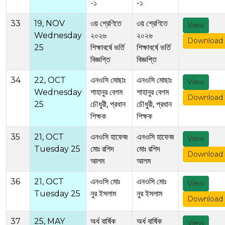
-১
-১
33
19, NOV
৩য় শ্রেণিতে
৩য় শ্রেণিতে
View
Wednesday
২০২৬
২০২৬
Download
25
শিক্ষাবর্ষে ভর্তি
শিক্ষাবর্ষে ভর্তি
বিজ্ঞপ্তি
বিজ্ঞপ্তি
34
22, OCT
এনওসি মোছাঃ
এনওসি মোছাঃ
View
Wednesday
শাহানুর বেগম
শাহানুর বেগম
Download
25
চৌধুরী, প্রধান
চৌধুরী, প্রধান
শিক্ষক
শিক্ষক
35
21, OCT
এনওসি হাফেজ
এনওসি হাফেজ
View
Tuesday 25
মোঃ রশিদ
মোঃ রশিদ
Download
আলম
আলম
36
21, OCT
এনওসি মোঃ
এনওসি মোঃ
View
Tuesday 25
নুর ইসলাম
নুর ইসলাম
Download
37
25, MAY
অর্ধ বার্ষিক
অর্ধ বার্ষিক
View