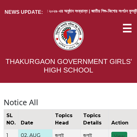
জুলাই গণঅভ্যুথ্থান দিবস ২০২৬ এর অনুষ্ঠান সংক্রান্ত |
জাতীয় শিশু-কিশোর সংগঠন ফুলকুঁড়ি আসর এর 
NEWS UPDATE:
ABOUT US
THAKURGAON GOVERNMENT GIRLS'
HIGH SCHOOL
ACADEMIC
RESULT
ACTIVITIES
Notice All
ARCHIVE
SL
Topics
Topics
CONTACT
NO.
Date
Head
Details
Action
LOGIN
1
02, AUG
জুলাই
জুলাই
View