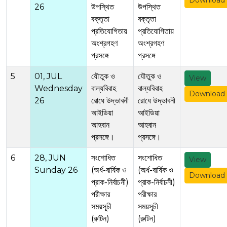
Download
26
উপস্থিত
উপস্থিত
বক্তৃতা
বক্তৃতা
প্রতিযোগিতায়
প্রতিযোগিতায়
অংশ্রগহণ
অংশ্রগহণ
প্রসঙ্গে
প্রসঙ্গে
5
01, JUL
যৌতুক ও
যৌতুক ও
View
Wednesday
বাল্যবিবাহ
বাল্যবিবাহ
Download
26
রোধে উদ্ভাবনী
রোধে উদ্ভাবনী
আইডিয়া
আইডিয়া
আহবান
আহবান
প্রসঙ্গে।
প্রসঙ্গে।
6
28, JUN
সংশোধিত
সংশোধিত
View
Sunday 26
(অর্ধ-বার্ষিক ও
(অর্ধ-বার্ষিক ও
Download
প্রাক-নির্বাচনী)
প্রাক-নির্বাচনী)
পরীক্ষার
পরীক্ষার
সময়সূচী
সময়সূচী
(রুটিন)
(রুটিন)