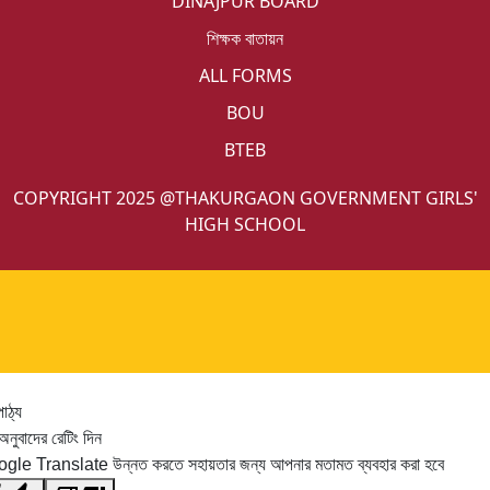
DINAJPUR BOARD
শিক্ষক বাতায়ন
ALL FORMS
BOU
BTEB
COPYRIGHT 2025 @THAKURGAON GOVERNMENT GIRLS'
HIGH SCHOOL
পাঠ্য
নুবাদের রেটিং দিন
gle Translate উন্নত করতে সহায়তার জন্য আপনার মতামত ব্যবহার করা হবে