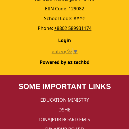
EIIN Code: 129082
School Code: ####
Phone:
+8802 589931174
Login
ভাষা বেছে নিন
▼
Powered by az techbd
SOME IMPORTANT LINKS
EDUCATION MINISTRY
DSHE
DINAJPUR BOARD EMIS