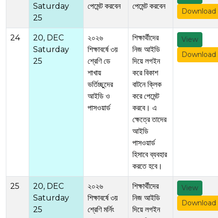
Saturday
পেমেন্ট করবেন
পেমেন্ট করবেন
Download
25
24
20, DEC
২০২৬
শিক্ষার্থীদের
View
Saturday
শিক্ষাবর্ষে ৩য়
নিজ আইডি
Download
25
শ্রেণি ডে
দিয়ে লগইন
শাখায়
করে বিকাশ
ভর্তিচ্ছুদের
বাটনে ক্লিক
আইডি ও
করে পেমেন্ট
পাসওয়ার্ড
করবে। এ
ক্ষেত্রে তাদের
আইডি
পাসওয়ার্ড
হিসাবে ব্যবহার
করতে হবে।
25
20, DEC
২০২৬
শিক্ষার্থীদের
View
Saturday
শিক্ষাবর্ষে ৩য়
নিজ আইডি
Download
25
শ্রেণি মর্নিং
দিয়ে লগইন